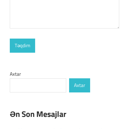
Axtar
Axtar
Ən Son Mesajlar